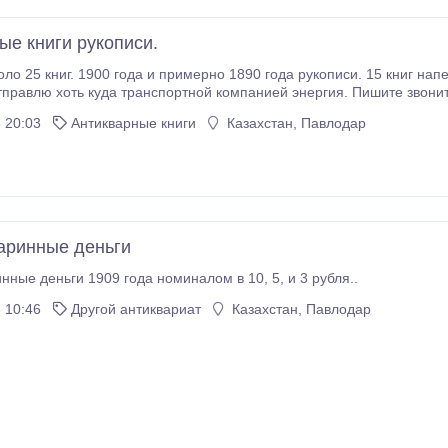
ые книги рукописи.
оло 25 книг. 1900 года и примерно 1890 года рукописи. 15 книг нап
авлю хоть куда транспортной компанией энергия. Пишите звоните вацап 8705254522
 Фотки скину на вацап.
 20:03
Антикварные книги
Казахстан, Павлодар
аринные деньги
нные деньги 1909 года номиналом в 10, 5, и 3 рубля..
 10:46
Другой антиквариат
Казахстан, Павлодар