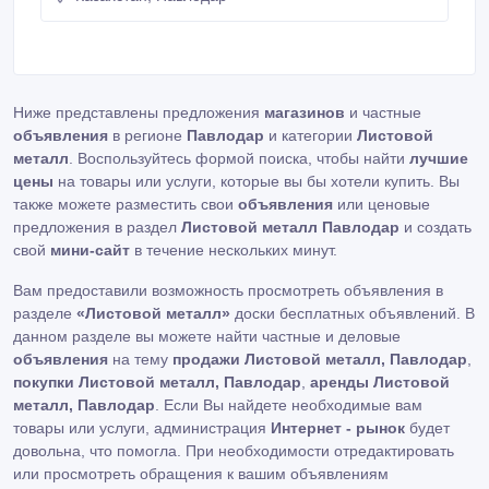
сталь 3 2 мм (1250х2500), сталь 3 3 мм
(1250х2500), сталь 3 4 мм (1500х6000), сталь 3 5
мм (1500х6000), сталь 3, 09Г2С 8 мм (1500х6000),
сталь 3, 09Г2С 10 мм (2000х6000), сталь 3 10 мм
(1500х6000), сталь 3, 09Г2С 12 мм (2000х6000),
Ниже представлены предложения
магазинов
и частные
сталь 3 12 мм (1500х6000), сталь 3, 09Г2С 14 мм
объявления
(2000х6000), сталь 3 14 мм (1500х6000), сталь 3,
в регионе
Павлодар
и категории
Листовой
09Г2С 16 мм (2000х6000), сталь 3 16 мм
металл
. Воспользуйтесь формой поиска, чтобы найти
лучшие
(1500х6000), сталь 3, 09Г2С 20 мм (2000х6000),
цены
на товары или услуги, которые вы бы хотели купить. Вы
сталь 3 20 мм (1500х6000), сталь 09Г2С 25 мм
также можете разместить свои
объявления
или ценовые
(1500х6000), сталь 3 25 мм (2000х6000), сталь 3 28
предложения в раздел
Листовой металл Павлодар
и создать
мм (2000х6000), сталь 3, 09Г2С 30 мм (2000х6000),
свой
мини-сайт
в течение нескольких минут.
сталь 3 30 мм (1500х6000), сталь 3, 09Г2С 32 мм
(2000х6000), сталь 3 32 мм (1500х6000), сталь
Вам предоставили возможность просмотреть объявления в
09Г2С 36 мм (2000х6000), сталь 09Г2С 40 мм
(2000х6000), сталь 3 40 мм (2000х6000), сталь
разделе
«Листовой металл»
доски бесплатных объявлений. В
09Г2С 50 мм (1500х6000), сталь 09Г2С 70 мм
данном разделе вы можете найти частные и деловые
(1500х6000), сталь 3 80 мм (1500х4500), сталь 3, а
объявления
на тему
продажи Листовой металл, Павлодар
,
также куски листов толщиной: 3 мм, 5 мм, 6 мм, 8
покупки Листовой металл, Павлодар
,
аренды Листовой
мм, 12 мм, 14 мм, 18 мм, 25 мм.
металл, Павлодар
. Если Вы найдете необходимые вам
товары или услуги, администрация
Интернет - рынок
будет
довольна, что помогла. При необходимости отредактировать
или просмотреть обращения к вашим объявлениям