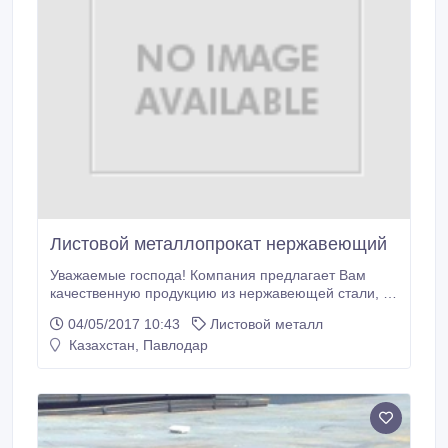
Листовой металлопрокат нержавеющий
Уважаемые господа! Компания предлагает Вам
качественную продукцию из нержавеющей стали, а
также из углеродистой стали. Мы предлагаем:
04/05/2017 10:43
Листовой металл
Листовая сталь. Круг. Трубы - нержавеющие,
Казахстан, Павлодар
цельнотянутые, электросварные, оцинкованные,
вгп, электросварные. Запорная арматура, фланцы.
Тел.: 87751552277; 8(727) 3870300, 3870305.