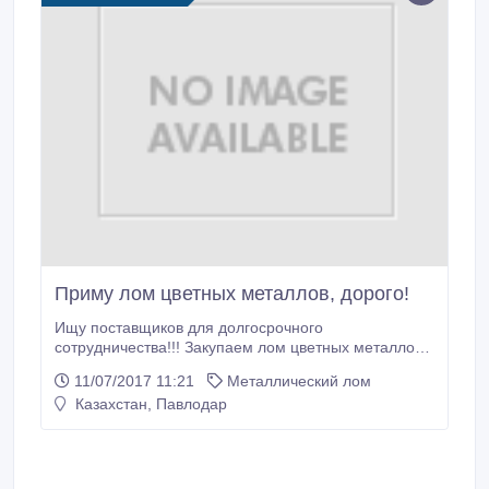
Приму лом цветных металлов, дорого!
Ищу поставщиков для долгосрочного
сотрудничества!!! Закупаем лом цветных металлов,
рзм, кабеля! Оплата за наличный и безналичный
11/07/2017 11:21
Металлический лом
расчет! Высокие цены, на сегодняшний день: Медь
Казахстан, Павлодар
А 1-1(блеск D от 0, 5мм) 335 000 р. Медь А 1-2
(шинка обмоточная) 332 000 р. Медь А 1-2 (кусок
50*50мм., шина, троллейка, глубинка) 325 000 р.