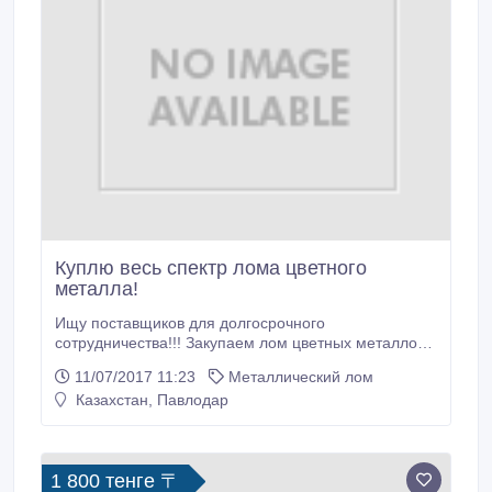
Куплю весь спектр лома цветного
металла!
Ищу поставщиков для долгосрочного
сотрудничества!!! Закупаем лом цветных металлов,
рзм, кабеля! Оплата за наличный и безналичный
11/07/2017 11:23
Металлический лом
расчет! Высокие цены, на сегодняшний день: Медь
Казахстан, Павлодар
А 1-1(блеск D от 0, 5мм) 335 000 р. Медь А 1-2
(шинка обмоточная) 332 000 р. Медь А 1-2 (кусок
50*50мм., шина, троллейка, глубинка) 325 000 р.
1 800 тенге 〒