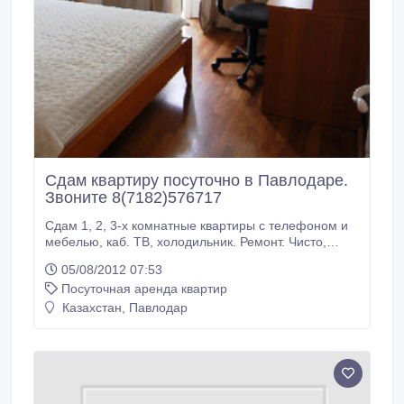
Сдам квартиру посуточно в Павлодаре.
Звоните 8(7182)576717
Сдам 1, 2, 3-х комнатные квартиры с телефоном и
мебелью, каб. ТВ, холодильник. Ремонт. Чисто,
уютно. Автостоянка. Сутки, недели. Выдаем
05/08/2012 07:53
квитанции. Оплата 3000-5000 тенге сутки. Звоните
Посуточная аренда квартир
8(7182)576717. сот. 8(702)3408150.
Казахстан, Павлодар