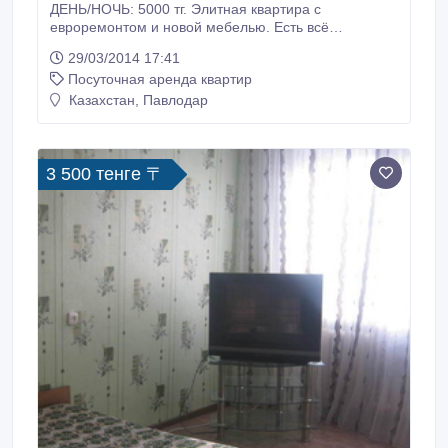
ДЕНЬ/НОЧЬ: 5000 тг. Элитная квартира с
евроремонтом и новой мебелью. Есть всё
необходимое для комфортного проживания:
29/03/2014 17:41
двухспальная кровать, ЖК телевизор с USB
Посуточная аренда квартир
разъёмом и с поворотником, кабельное ТВ,
кухонный гарнитур, вся бытовая техника, телефон.
Казахстан, Павлодар
Каждому гостю выдается комплект постельного
белья, банные и кухонные полотенца, жидкое мыло,
гель для душа, шампунь, тапочки.
3 500 тенге 〒