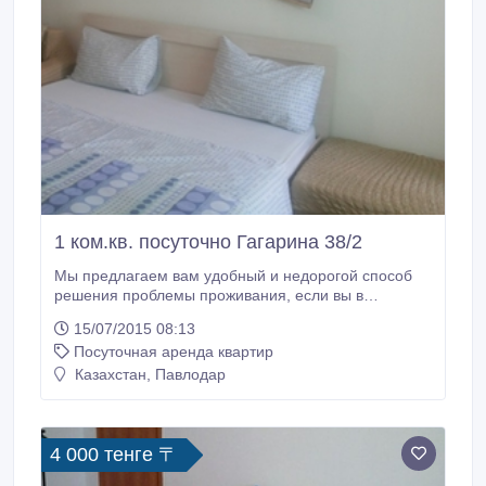
1 ком.кв. посуточно Гагарина 38/2
Мы предлагаем вам удобный и недорогой способ
решения проблемы проживания, если вы в
командировке или приехали в гости в Павлодар.
15/07/2015 08:13
Однокомнатная квартира, расположена в тихом
Посуточная аренда квартир
районе, , рядом магазины, банки, кафе,
автостоянки. В квартире есть все для полноценного
Казахстан, Павлодар
отдыха. Евро ремонт, пластиковые окна, мебель,
двух спальная кровать, большой диван-кровать,
телефон, телевизор LED (82), кабельное,
холодильник, микроволновая печь, плита,
4 000 тенге 〒
стиральная машинка.