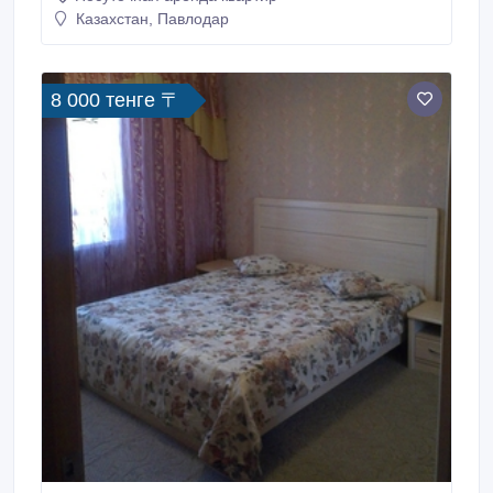
решать деловые вопросы и отвлечься от городской
Казахстан, Павлодар
суеты. В шаговой.
8 000 тенге 〒