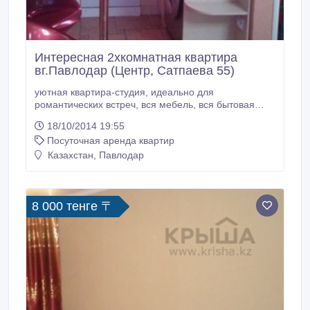
Интересная 2хкомнатная квартира
вг.Павлодар (Центр, Сатпаева 55)
уютная квартира-студия, идеально для
романтических встреч, вся мебель, вся бытовая
техника, жкТВ, dvd, душевая кабина, полный пакет
18/10/2014 19:55
документов для командировочных..
Посуточная аренда квартир
Казахстан, Павлодар
8 000 тенге 〒