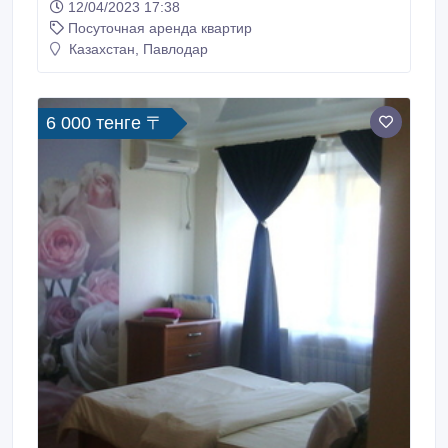
12/04/2023 17:38
банк, Альянс, супермаркет "Атриум", Интернет-
Посуточная аренда квартир
кафе, рынки-Затонский и Асыл, круглосуточные
магазины. Автостоянка во дворе. Квартира очень
Казахстан, Павлодар
уютная. Мебель - 2-х спальная тахта и диван-
кровать, шкаф, трюмо.
6 000 тенге 〒