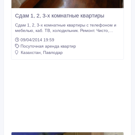
Сдам 1, 2, 3-х комнатные квартиры
Сдам 1, 2, 3-х комнатные квартиры с телефоном и
мебелью, каб. ТВ, холодильник. Ремонт. Чисто,
уютно. Автостоянка. Сутки, недели. Выдаем
09/04/2014 19:59
квитанции. Оплата 3500-6000 тенге сутки. Звоните
Посуточная аренда квартир
8(7182)576717. сот. 8(777)4582333.
Казахстан, Павлодар