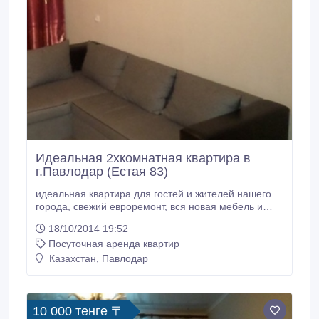
Идеальная 2хкомнатная квартира в
г.Павлодар (Естая 83)
идеальная квартира для гостей и жителей нашего
города, свежий евроремонт, вся новая мебель и
бытовая техника, жк тв, кабельное тв, wi-fi
18/10/2014 19:52
бесплатно, абсолютно аккуратная, предоставляется
Посуточная аренда квартир
постельное белье и банные полотенца, полный
пакет документов, проживание свыше трех суток и
Казахстан, Павлодар
для постоянных клиентов- делаем скидку!при
необходимости возможно предоставление
трансфера (аэропорт, вокзал).
10 000 тенге 〒