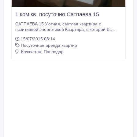
1 ком.кв. посуточно Сатпаева 15
САТПАЕВА 15 Уютная, светлая квартира с
позитивной энергетикой Квартира, в которой Вы
сможете с комфортом отдохнуть, и восстановить
15/07/2015 08:14
силы; квартира, в которой Вам будет приятно и
Посуточная аренда квартир
спокойно! Расположена в самом центре города на
пересечении улиц Сатпаева и Торайгырова, в
Казахстан, Павлодар
районе где можно активно решать деловые
вопросы.