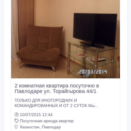
2 комнатная квартира посуточно в
Павлодаре ул. Торайгырова 44/1
ТОЛЬКО ДЛЯ ИНОГОРОДНИХ И
КОМАНДИРОВАННЫХ И ОТ 2 СУТОК Мы
предлагаем вам удобный способ решения
10/07/2015 12:44
проблемы проживания, если вы в командировке или
Посуточная аренда квартир
приехали в гости в Павлодар. Двухкомнатная
квартира, расположена на пересечении улиц
Казахстан, Павлодар