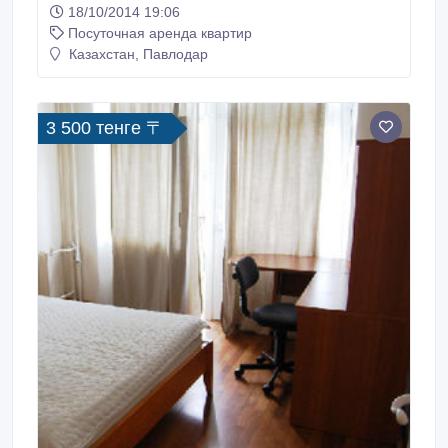
18/10/2014 19:06
каб.тв, очень просторная аккуратная квартира, WI-
Посуточная аренда квартир
FI бесплатно, полный пакет документов,
проживание свыше 3х суток-скидка, возможен
Казахстан, Павлодар
трансфер-вокзал, аэропорт..
3 500 тенге 〒