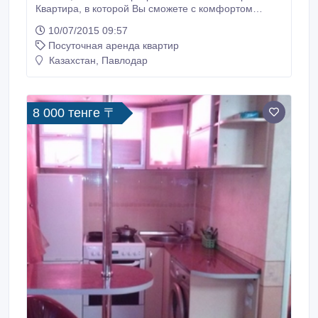
Квартира, в которой Вы сможете с комфортом
отдохнуть, и восстановить силы; квартира, в которой
10/07/2015 09:57
Вам будет приятно и спокойно! Расположена в
Посуточная аренда квартир
самом центре города на пересечении улиц 1 мая и
Торайгырова, в районе где можно активно решать
Казахстан, Павлодар
деловые вопросы.
8 000 тенге 〒