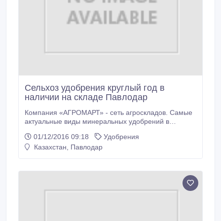
Сельхоз удобрения круглый год в
наличии на складе Павлодар
Компания «АГРОМАРТ» - сеть агроскладов. Самые
актуальные виды минеральных удобрений в
наличии на складе круглый год. Селитра, аммофос,
01/12/2016 09:18
Удобрения
карбамид, НПК, КАС-32, гумат. п.Жана аул,
Казахстан, Павлодар
территория Торговая База (желтый указатель
Агромарт) тел.: +7-771-800-73-27, +7-771-800-73-
28. Подробнее на официальном сайте: agro-mart.