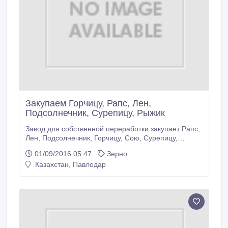
Закупаем Горчицу, Рапс, Лен,
Подсолнечник, Сурепицу, Рыжик
Завод для собственной переработки закупает Рапс,
Лен, Подсолнечник, Горчицу, Сою, Сурепицу,
Рыжик. Приемка круглосуточно без выходных.
01/09/2016 05:47
Зерно
Можем предоставить для перевозки свой транспорт.
Казахстан, Павлодар
Звоните 7(3852) 222-706.