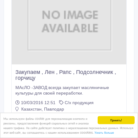
Закупаем , Лен , Рапс , Подсолнечник ,
горчицу
МАсЛО -ЗАВОД всегда закупает масляничные
культуры для своей переработки.
10/03/2016 12:51
С/х продукция
Казахстан, Павлодар
Мы используем файлы cookie для персонализации контента и
Принять!
рекламы, предоставления функций социальных сетей и анализа
нашего трафика. На сайте действует политика о неразглашении персональных данных. Используя
29 тенге 〒
этот веб-сайт, вы соглашаетесь с нашим использованием coookies.
Узнать больше