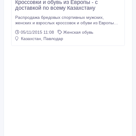
Кроссовки и обувь из Европы - с
доставкой по всему Казахстану
Распродажа бредовых спортивных мужских,
женских и взрослых кроссовок и обуви из Европы
Модели 2015 года, всегда в наличии 3500 пар
05/11/2015 11:08
Женская обувь
Огромный выбор ! Все размеры ! Вкустные цены !
Казахстан, Павлодар
Быстрая доставка ! Нам ежедневно доставляют
одежды и обуви из более чем 50 спортивных
магазинов Европы. Пришлите.