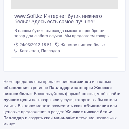
www.Sofi.kz Интернет бутик нижнего
белья! Здесь есть самое лучшее!
В нашем бутике вы всегда сможете преобрести
товар для любого случая. Мы предлагаем товары
лучших поствщиков и постоянно находимся в
24/03/2012 18:51
Женское нижнее белье
поиске новых моделей, коллекций, стилей.
Казахстан, Павлодар
Огромный ассортимент, от более спокойных
моделей до более «минимальных» привлекает с
каждым днем все больше и больше почитателей.
Ниже представлены предложения
магазинов
и частные
объявления
в регионе
Павлодар
и категории
Женское
нижнее белье
. Воспользуйтесь формой поиска, чтобы найти
лучшие цены
на товары или услуги, которые вы бы хотели
купить. Вы также можете разместить свои
объявления
или
ценовые предложения в раздел
Женское нижнее белье
Павлодар
и создать свой
мини-сайт
в течение нескольких
минут.