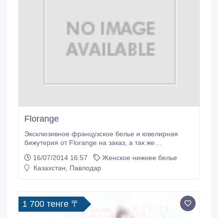
Florange
Эксклюзивное французское белье и ювелирная
бижутерия от Florange на заказ, а так же
возможность приобретать товары нашей компании
16/07/2014 16:57
Женское нижнее белье
со скидкой от 20% до 40%..
Казахстан, Павлодар
1 700 тенге 〒