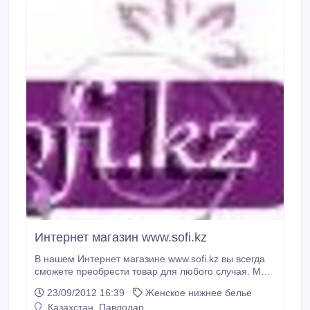
Интернет магазин www.sofi.kz
В нашем Интернет магазине www.sofi.kz вы всегда
сможете преобрести товар для любого случая. Мы
предлагаем товары лучших поствщиков и постоянно
23/09/2012 16:39
Женское нижнее белье
находимся в поиске новых моделей, коллекций,
Казахстан, Павлодар
стилей. Огромный ассортимент, от более спокойных