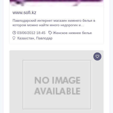
www.sofi.kz
Павлодарский интернет магазин нижнего белья в
котором можно найти много недорогих и
качественных моделей корсетов, нижнего белья,
03/06/2012 18:45
Женское нижнее белье
сорочек, игровых костюмов и много другое. Весь
Казахстан, Павлодар
ассортимент выставленный в http://sofi.kz имеется в
наличии. Особенность данного интернет магазина в
одной очень удобной услуге - "Доставка с
примеркой" Это 100% гарантия удовлетворения
потребности покупателя, это 100% снижение рисков
интернет торговли, но к сожалению данный вид
услуги действует только для жителей города
Павлодар.